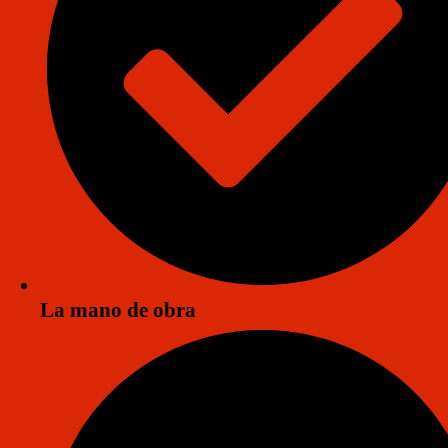
Impermeabilizantes para albercas en
Puerto Vallarta
En una ciudad costera como
Puerto Vallarta
, donde la humedad y
el calor son constantes, es esencial contar con
impermeabilizantes
para albercas
de alta calidad que garanticen la durabilidad de la
estructura.
Una alberca es una gran inversión para el disfrute de la familia, y
La mano de obra
mantenerla libre de filtraciones es clave para garantizar su buen
funcionamiento y protección a largo plazo.
En
Grupo Impergama
, ofrecemos las mejores soluciones para
albercas, adaptadas a las condiciones específicas de Puerto Vallarta.