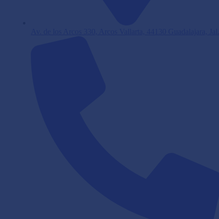
Av. de los Arcos 330, Arcos Vallarta, 44130 Guadalajara, Jal