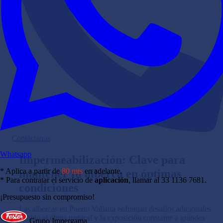
Contáctanos
Whatsapp
Impermeabilización: Clave para
* Aplica a partir de
80 mts
en adelante.
mantener tu alberca en óptimas
* Para contratar el servicio de
aplicación
, llamar al 33 1136 7681.
condiciones
¡Presupuesto sin compromiso!
Las albercas en Puerto Vallarta enfrentan desafíos adicionales
debido al clima tropical y la exposición constante a grandes
Grupo Impergama