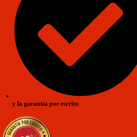
y la garantía por escrito
Enviar mensaje
Llámanos: 33 1136 7681