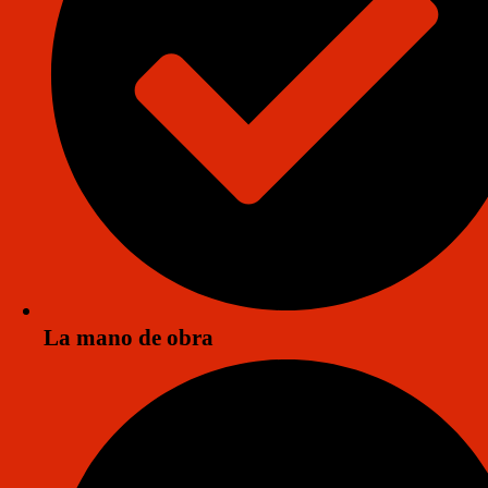
Impermeabilización de tanques de agua
en Puerto Vallarta
La protección de los tanques de agua es fundamental para evitar
filtraciones y daños en la estructura, asegurando la calidad del agua
almacenada.
Una impermeabilización adecuada crea una barrera que resguarda l
integridad del tanque y prolonga su vida útil.
La mano de obra
En
Grupo Impergama Puerto Vallarta
, ofrecemos productos
especializados para garantizar una protección confiable y duradera.