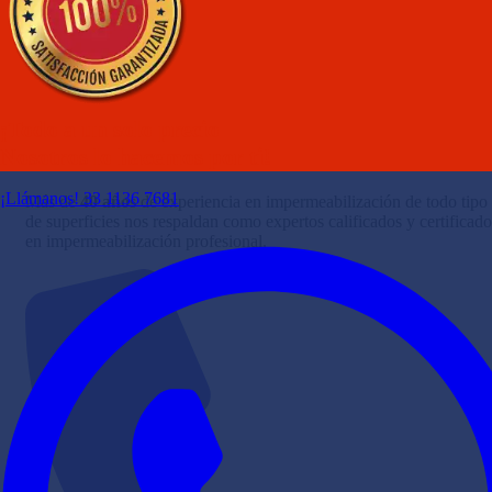
40 años de experiencia nos respaldan
¡Todo a un solo precio
como expertos en impermeabilización
Nosotros lo hacemos por ti!
¡Llámanos! 33 1136 7681
Más de
40 años
de experiencia en impermeabilización de todo tipo
de superficies nos respaldan como expertos calificados y certificado
en impermeabilización profesional.