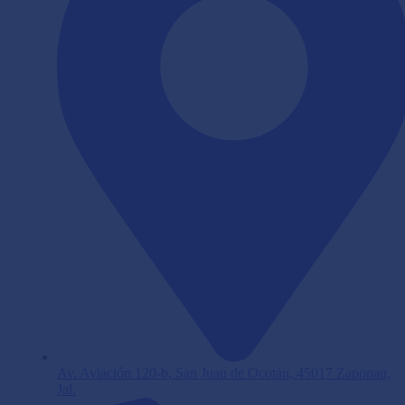
Av. Aviación 120-b, San Juan de Ocotán, 45017 Zapopan,
Jal.