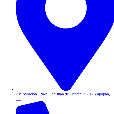
Av. Aviación 120-b, San Juan de Ocotán, 45017 Zapopan,
Jal.